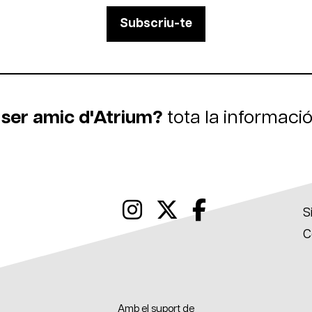
Subscriu-te
 ser amic d'Atrium?
tota la informaci
Link a instagram
Link a twitter
Link a fac
S
C
Amb el suport de