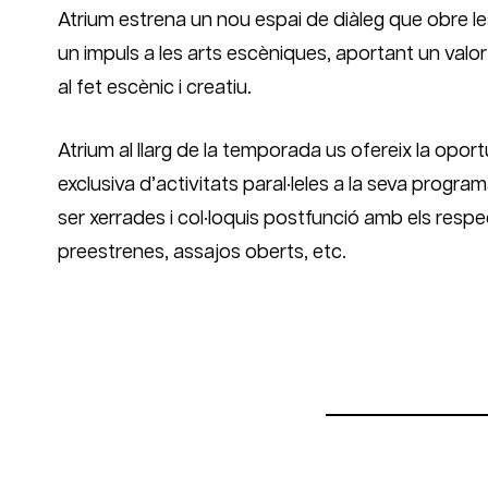
Atrium estrena un nou espai de diàleg que obre l
un impuls a les arts escèniques, aportant un valor
al fet escènic i creatiu.
Atrium al llarg de la temporada us ofereix la oport
exclusiva d’activitats paral·leles a la seva progr
ser xerrades i col·loquis postfunció amb els respec
preestrenes, assajos oberts, etc.