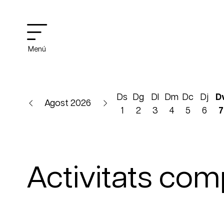
Menú
Ds
Dg
Dl
Dm
Dc
Dj
D
Agost 2026
1
2
3
4
5
6
7
Activitats co