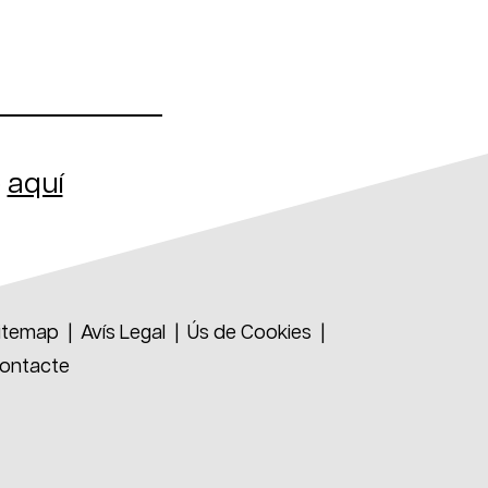
ó
aquí
ebook
itemap
|
Avís Legal
|
Ús de Cookies
|
ontacte