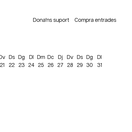
Dona'ns suport
Compra entrades
Dv
Ds
Dg
Dl
Dm
Dc
Dj
Dv
Ds
Dg
Dl
21
22
23
24
25
26
27
28
29
30
31