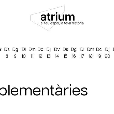
v
Ds
Dg
Dl
Dm
Dc
Dj
Dv
Ds
Dg
Dl
Dm
Dc
Dj
8
9
10
11
12
13
14
15
16
17
18
19
20
mplementàries