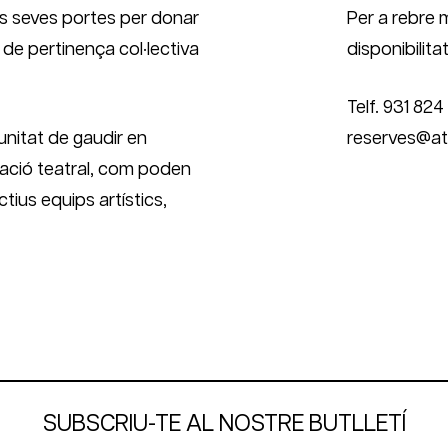
es seves portes per donar
Per a rebre 
 de pertinença col·lectiva
disponibilit
Telf. 931 824
unitat de gaudir en
reserves@at
amació teatral, com poden
tius equips artístics,
SUBSCRIU-TE AL NOSTRE BUTLLETÍ