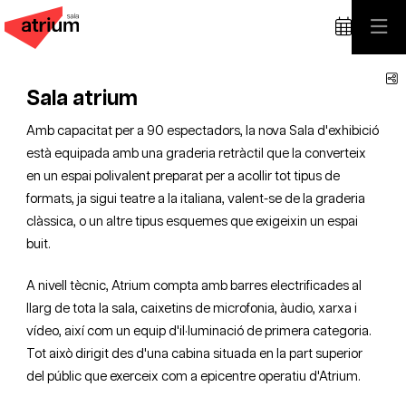
C
Sala atrium
Amb capacitat per a 90 espectadors, la nova Sala d'exhibició
està equipada amb una graderia retràctil que la converteix
en un espai polivalent preparat per a acollir tot tipus de
formats, ja sigui teatre a la italiana, valent-se de la graderia
clàssica, o un altre tipus esquemes que exigeixin un espai
buit.
A nivell tècnic, Atrium compta amb barres electrificades al
llarg de tota la sala, caixetins de microfonia, àudio, xarxa i
vídeo, així com un equip d'il·luminació de primera categoria.
Tot això dirigit des d'una cabina situada en la part superior
del públic que exerceix com a epicentre operatiu d'Atrium.