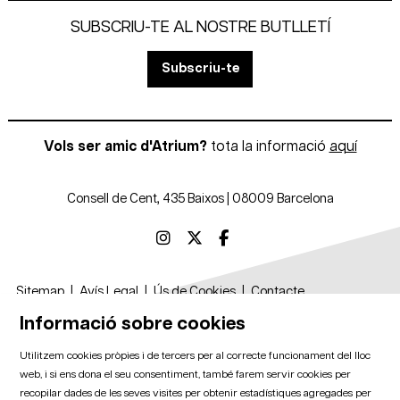
SUBSCRIU-TE AL NOSTRE BUTLLETÍ
Subscriu-te
Vols ser amic d'Atrium?
tota la informació
aquí
Consell de Cent, 435 Baixos | 08009 Barcelona
Link a instagram
Link a twitter
Link a facebook
Sitemap
|
Avís Legal
|
Ús de Cookies
|
Contacte
Informació sobre cookies
Amb el suport de
Utilitzem cookies pròpies i de tercers per al correcte funcionament del lloc
web, i si ens dona el seu consentiment, també farem servir cookies per
recopilar dades de les seves visites per obtenir estadístiques agregades per