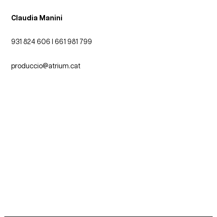
Claudia Manini
931 824 606 I 661 981 799
produccio@atrium.cat