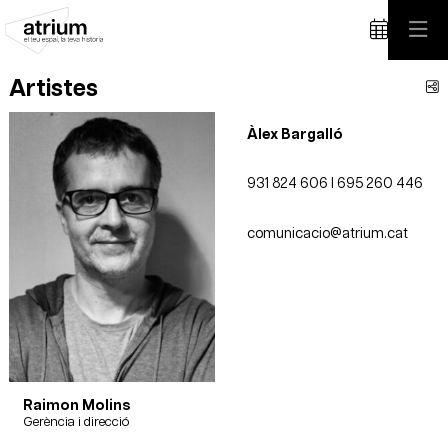
Artistes
C
Àlex Bargalló
931 824 606 I 695 260 446
comunicacio@atrium.cat
Raimon Molins
Gerència i direcció