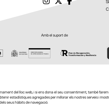
Link a instagram
Link a twitter
Link a fac
S
C
Amb el suport de
Amb la col·laboració de
cionament del lloc web, i si ens dona el seu consentiment, també farem
obtenir estadístiques agregades per millorar els nostres serveis i most
 dels seus hàbits de navegació.