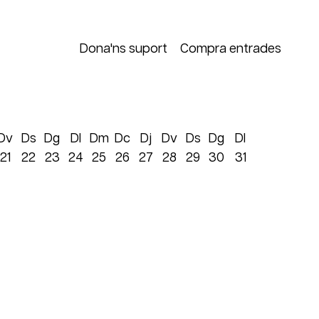
Dona'ns suport
Compra entrades
Dv
Ds
Dg
Dl
Dm
Dc
Dj
Dv
Ds
Dg
Dl
21
22
23
24
25
26
27
28
29
30
31