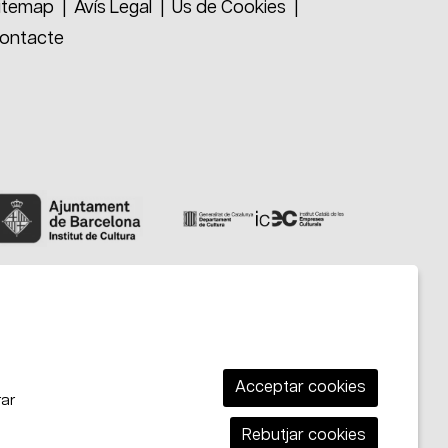
ebook
itemap
|
Avís Legal
|
Ús de Cookies
|
ontacte
Acceptar cookies
rar
Rebutjar cookies