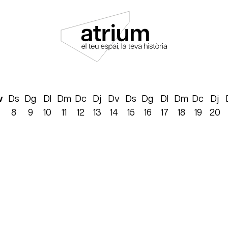
v
Ds
Dg
Dl
Dm
Dc
Dj
Dv
Ds
Dg
Dl
Dm
Dc
Dj
8
9
10
11
12
13
14
15
16
17
18
19
20