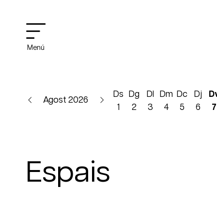
Menú
Ds
Dg
Dl
Dm
Dc
Dj
D
Agost 2026
1
2
3
4
5
6
7
Espais