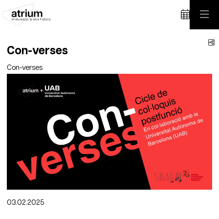
C
Con-verses
Con-verses
Diapositiva 1 de 1
03.02.2025