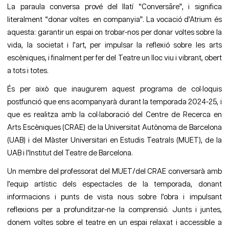
La paraula conversa prové del llatí “Conversāre”, i significa
literalment “donar voltes en companyia”. La vocació d’Atrium és
aquesta: garantir un espai on trobar-nos per donar voltes sobre la
vida, la societat i l’art, per impulsar la reflexió sobre les arts
escèniques, i finalment per fer del Teatre un lloc viu i vibrant, obert
a tots i totes.
És per això que inaugurem aquest programa de col·loquis
postfunció que ens acompanyarà durant la temporada 2024-25, i
que es realitza amb la col·laboració del Centre de Recerca en
Arts Escèniques (CRAE) de la Universitat Autònoma de Barcelona
(UAB) i del Màster Universitari en Estudis Teatrals (MUET), de la
UAB i l'Institut del Teatre de Barcelona.
Un membre del professorat del MUET/del CRAE conversarà amb
l’equip artístic dels espectacles de la temporada, donant
informacions i punts de vista nous sobre l’obra i impulsant
reflexions per a profunditzar-ne la comprensió. Junts i juntes,
donem voltes sobre el teatre en un espai relaxat i accessible a