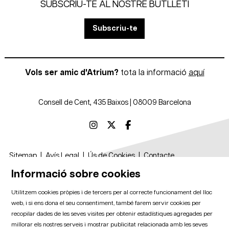
SUBSCRIU-TE AL NOSTRE BUTLLETÍ
Subscriu-te
Vols ser amic d'Atrium?
tota la informació
aquí
Consell de Cent, 435 Baixos | 08009 Barcelona
Link a instagram
Link a twitter
Link a facebook
Sitemap
|
Avís Legal
|
Ús de Cookies
|
Contacte
Informació sobre cookies
Amb el suport de
Utilitzem cookies pròpies i de tercers per al correcte funcionament del lloc
web, i si ens dona el seu consentiment, també farem servir cookies per
recopilar dades de les seves visites per obtenir estadístiques agregades per
millorar els nostres serveis i mostrar publicitat relacionada amb les seves
Amb la col·laboració de