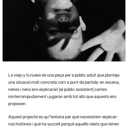
Diapositiva 1 de 1
Lo viejo y lo nuevo és una peça per a públic adult que planteja
una situació molt concreta com a punt de partida: en escena,
nenes i nens ens explicaran [al públic assistent] contes
ininterrompudament i jugaran amb tot allò que aquests ens
proposen.
Aquest projecte es qu?estiona per què necessitem explicar-
nos històries i què ha succeït perquè aquells relats que tenen