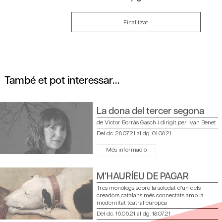
Finalitzat
També et pot interessar...
La dona del tercer segona
de Victor Borràs Gasch i dirigit per Ivan Benet
Del dc. 28.07.21
al dg. 01.08.21
Més informació
M’HAURÍEU DE PAGAR
Tres monòlegs sobre la soledat d’un dels
creadors catalans més connectats amb la
modernitat teatral europea
Del dc. 16.06.21
al dg. 18.07.21