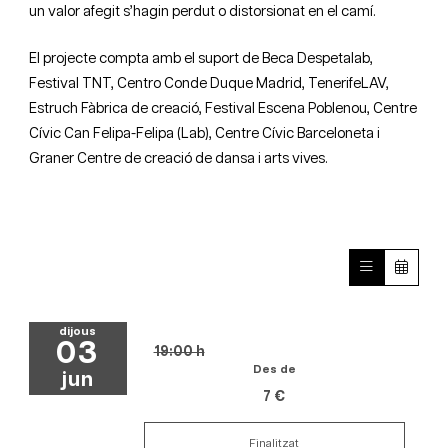
un valor afegit s’hagin perdut o distorsionat en el camí.
El projecte compta amb el suport de Beca Despetalab,
Festival TNT, Centro Conde Duque Madrid, TenerifeLAV,
Estruch Fàbrica de creació, Festival Escena Poblenou, Centre
Cívic Can Felipa-Felipa (Lab), Centre Cívic Barceloneta i
Graner Centre de creació de dansa i arts vives.
dijous
03
19:00 h
Des de
jun
7 €
Finalitzat