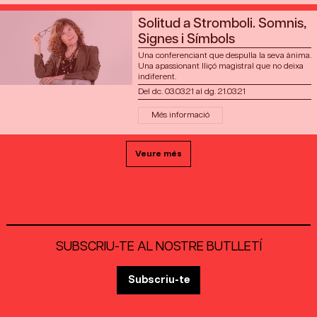
Solitud a Stromboli. Somnis,
Signes i Símbols
Una conferenciant que despulla la seva ànima.
Una apassionant lliçó magistral que no deixa
indiferent.
Del dc. 03.03.21
al dg. 21.03.21
Més informació
Veure més
SUBSCRIU-TE AL NOSTRE BUTLLETÍ
Subscriu-te