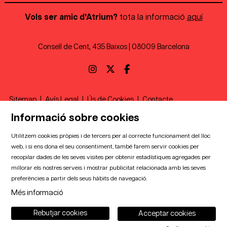
Vols ser amic d'Atrium?
tota la informació
aquí
Consell de Cent, 435 Baixos | 08009 Barcelona
Link a instagram
Link a twitter
Link a facebook
Sitemap
|
Avís Legal
|
Ús de Cookies
|
Contacte
Informació sobre cookies
Amb el suport de
Utilitzem cookies pròpies i de tercers per al correcte funcionament del lloc
web, i si ens dona el seu consentiment, també farem servir cookies per
recopilar dades de les seves visites per obtenir estadístiques agregades per
millorar els nostres serveis i mostrar publicitat relacionada amb les seves
Amb la col·laboració de
preferències a partir dels seus hàbits de navegació.
Més informació
Rebutjar cookies
Acceptar cookies