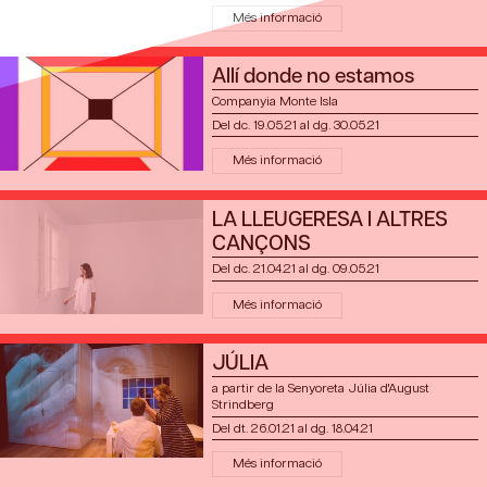
Més informació
Allí donde no estamos
Companyia Monte Isla
Del dc. 19.05.21
al dg. 30.05.21
Més informació
LA LLEUGERESA I ALTRES
CANÇONS
Del dc. 21.04.21
al dg. 09.05.21
Més informació
JÚLIA
a partir de la Senyoreta Júlia d'August
Strindberg
Del dt. 26.01.21
al dg. 18.04.21
Més informació