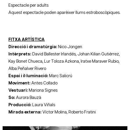
Espectacle per adults
Aquest espectacle poden aparèixer llums estroboscòpiques.
FITXA ARTÍSTICA
Direcció i dramatúrgia:
Nico Jongen
Intèrprets:
David Ballester Irlandés, Johan Kilian Gutiérrez,
Kay Bonet Chueca, Lur Toloza Azkona, Iratxe Maraver Rubio,
Alba Peñalver Rivero
Espai i il·luminació:
Marc Salicrú
Moviment:
Antes Collado
Vestuari:
Mariona Signes
So:
Aurora Bauzà
Producció:
Laura Viñals
Mirada externa:
Víctor Molina, Roberto Fratini