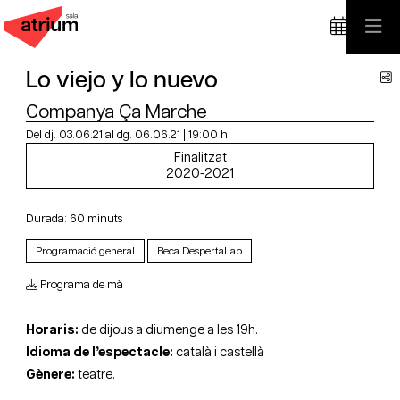
Lo viejo y lo nuevo
C
Companya Ça Marche
Del dj. 03.06.21
al dg. 06.06.21
|
19:00 h
Finalitzat
2020-2021
Durada:
60 minuts
Programació general
Beca DespertaLab
Programa de mà
Horaris:
de dijous a diumenge a les 19h.
Idioma de l’espectacle:
català i castellà
Gènere:
teatre.