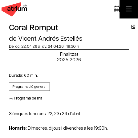
Coral Romput
C
de Vicent Andrés Estellés
Del dc. 22.04.26
al dv. 24.04.26
|
19:30 h
Finalitzat
2025-2026
Durada:
60 min.
Programació general
Programa de mà
3 úniques funcions: 22, 23 i 24 d'abril
Horaris
: Dimecres, dijous i divendres a les 19:30h.