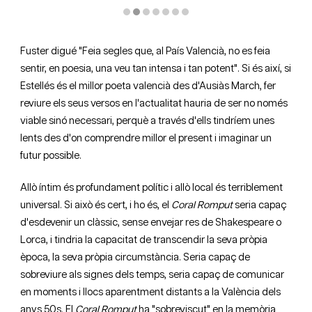
Diapositiva 2 de 7: © David Ruano
Fuster digué "Feia segles que, al País Valencià, no es feia
sentir, en poesia, una veu tan intensa i tan potent". Si és així, si
Estellés és el millor poeta valencià des d'Ausiàs March, fer
reviure els seus versos en l'actualitat hauria de ser no només
viable sinó necessari, perquè a través d'ells tindríem unes
lents des d'on comprendre millor el present i imaginar un
futur possible.
Allò íntim és profundament polític i allò local és terriblement
universal. Si això és cert, i ho és, el
Coral Romput
seria capaç
d'esdevenir un clàssic, sense envejar res de Shakespeare o
Lorca, i tindria la capacitat de transcendir la seva pròpia
època, la seva pròpia circumstància. Seria capaç de
sobreviure als signes dels temps, seria capaç de comunicar
en moments i llocs aparentment distants a la València dels
anys 50s. El
Coral Romput
ha "sobreviscut" en la memòria