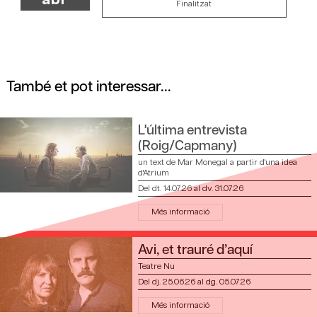
Finalitzat
També et pot interessar...
L'última entrevista
(Roig/Capmany)
un text de Mar Monegal a partir d'una idea
d'Atrium
Del dt. 14.07.26
al dv. 31.07.26
Més informació
Avi, et trauré d’aquí
Teatre Nu
Del dj. 25.06.26
al dg. 05.07.26
Més informació