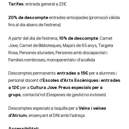
Tarifes
: entrada general a 22€
20% de descompte
entrades anticipades (promoció vàlida
fins al dia abans de l’estrena)
A partir del dia de l’estrena,
10% de descompte
: Carnet
Jove, Carnet de Biblioteques, Majors de 65 anys, Targeta
Rosa, Persones aturades, Persones amb discapacitat i
Famílies nombroses, monoparentals i d’acollida
Descomptes permanents:
entrades a 15€
per a alumnes i
personal docent d'
Escoles d'Arts Escèniques
i
entrades
a 12€
per a
Cultura Jove
.
Preus especials per a
grups
,
contacta'ns
! (Despeses de gestió no incloses)
Descomptes especials a taquilla per a
Veïns i veïnes
d'Atrium
, ensenyant el DNI amb l'adreça.
Accessibilitat: