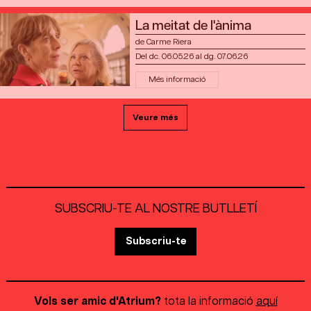
La meitat de l'ànima
de Carme Riera
Del dc. 06.05.26
al dg. 07.06.26
Més informació
Veure més
SUBSCRIU-TE AL NOSTRE BUTLLETÍ
Subscriu-te
Vols ser amic d'Atrium?
tota la informació
aquí