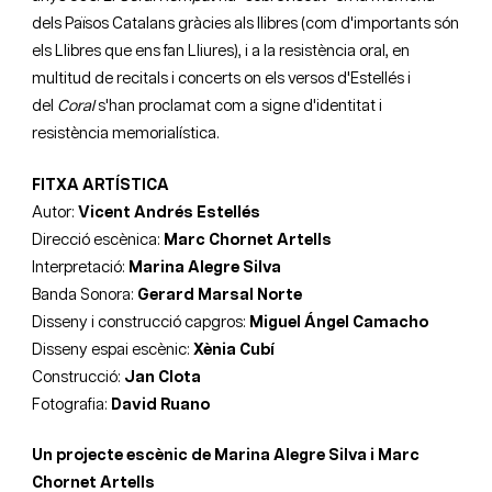
dels Països Catalans gràcies als llibres (com d'importants són
els Llibres que ens fan Lliures), i a la resistència oral, en
multitud de recitals i concerts on els versos d'Estellés i
del
Coral
s'han proclamat com a signe d'identitat i
resistència memorialística.
FITXA ARTÍSTICA
Autor:
Vicent Andrés Estellés
Direcció escènica:
Marc Chornet Artells
Interpretació:
Marina Alegre Silva
Banda Sonora:
Gerard Marsal Norte
Disseny i construcció capgros:
Miguel Ángel Camacho
Disseny espai escènic:
Xènia Cubí
Construcció:
Jan Clota
Fotografia:
David Ruano
Un projecte escènic de Marina Alegre Silva i Marc
Chornet Artells