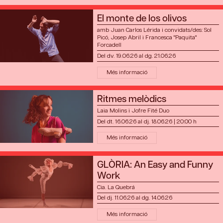
El monte de los olivos
amb Juan Carlos Lérida i convidats/des: Sol
Picó, Josep Abril i Francesca "Paquita"
Forcadell
Del dv. 19.06.26
al dg. 21.06.26
Més informació
Ritmes melòdics
Laia Molins i Jofre Fité Duo
Del dt. 16.06.26
al dj. 18.06.26
|
20:00 h
Més informació
GLÒRIA: An Easy and Funny
Work
Cia. La Quebrá
Del dj. 11.06.26
al dg. 14.06.26
Més informació