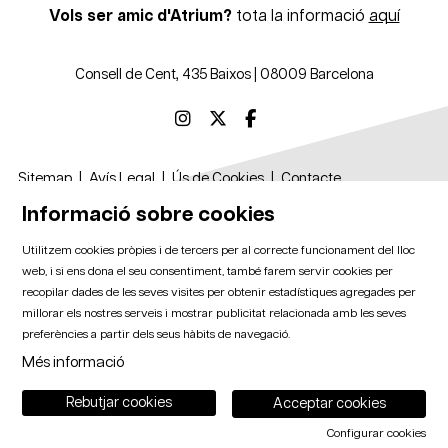
Vols ser amic d'Atrium?
tota la informació
aquí
Consell de Cent, 435 Baixos | 08009 Barcelona
Link a instagram
Link a twitter
Link a facebook
Sitemap
|
Avís Legal
|
Ús de Cookies
|
Contacte
Informació sobre cookies
Amb el suport de
Utilitzem cookies pròpies i de tercers per al correcte funcionament del lloc
web, i si ens dona el seu consentiment, també farem servir cookies per
recopilar dades de les seves visites per obtenir estadístiques agregades per
millorar els nostres serveis i mostrar publicitat relacionada amb les seves
Amb la col·laboració de
preferències a partir dels seus hàbits de navegació.
Més informació
Rebutjar cookies
Acceptar cookies
Configurar cookies