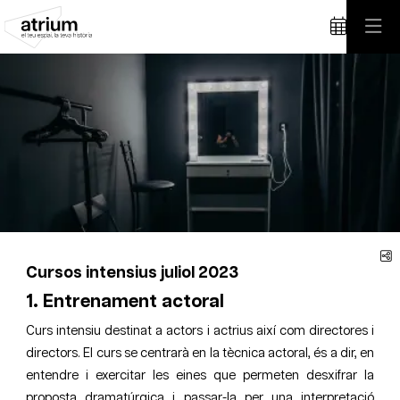
Diapositiva 1 de 1
C
Cursos intensius juliol 2023
1. Entrenament actoral
Curs intensiu destinat a actors i actrius així com directores i
directors. El curs se centrarà en la tècnica actoral, és a dir, en
entendre i exercitar les eines que permeten desxifrar la
proposta dramatúrgica i passar-la per una interpretació