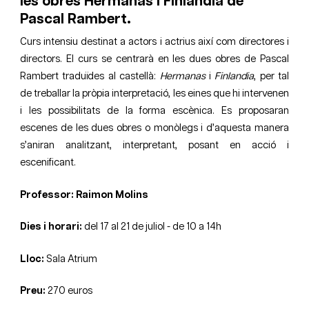
les obres Hermanas i Finlandia de
Pascal Rambert.
Curs intensiu destinat a actors i actrius així com directores i
directors. El curs se centrarà en les dues obres de Pascal
Rambert traduïdes al castellà:
Hermanas
i
Finlandia
, per tal
de treballar la pròpia interpretació, les eines que hi intervenen
i les possibilitats de la forma escènica. Es proposaran
escenes de les dues obres o monòlegs i d’aquesta manera
s’aniran analitzant, interpretant, posant en acció i
escenificant.
Professor: Raimon Molins
Dies i horari:
del 17 al 21 de juliol - de 10 a 14h
Lloc:
Sala Atrium
Preu:
270 euros