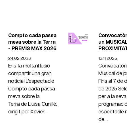
Compto cada passa
Convocatòri
meva sobre la Terra
un MUSICAL
- PREMIS MAX 2026
PROXIMITA
24.02.2026
12.11.2025
Ens fa molta il·lusió
Convocatòri
compartir una gran
Musical de p
notícia! L’espectacle
Fins al 7 de
Compto cada passa
de 2025 Sel
meva sobre la
per a la seva
Terra de Lluïsa Cunillé,
programació
dirigit per Xavier...
espectacle 
de...