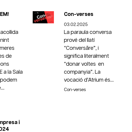
EM!
Con-verses
03.02.2025
acollida
La paraula conversa
nint
prové del llatí
imeres
“Conversāre”, i
es de
significa literalment
ions
“donar voltes en
 a la Sala
companyia”. La
s podem
vocació d’Atrium és...
..
Con-verses
Empresa i
2024