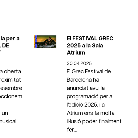
a per a
El FESTIVAL GREC
 DE
2025 a la Sala
T
Atrium
30.04.2025
a oberta
El Grec Festival de
roximitat
Barcelona ha
 desembre
anunciat avui la
eccionem
programació per a
l’edició 2025, i a
 un
Atrium ens fa molta
musical
il·lusió poder finalment
fer...