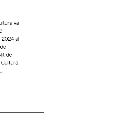
ltura va
2
 2024 al
 de
Nit de
a Cultura,
.