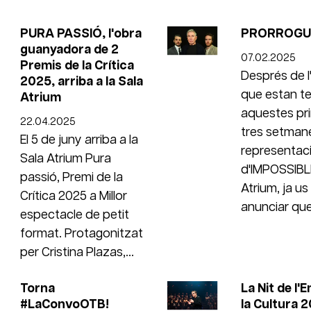
PURA PASSIÓ, l'obra
PRORROGU
guanyadora de 2
07.02.2025
Premis de la Crítica
Després de l'
2025, arriba a la Sala
que estan te
Atrium
aquestes pr
22.04.2025
tres setman
El 5 de juny arriba a la
representac
Sala Atrium Pura
d'IMPOSSIBLE
passió, Premi de la
Atrium, ja u
Crítica 2025 a Millor
anunciar que.
espectacle de petit
format. Protagonitzat
per Cristina Plazas,...
Torna
La Nit de l'
#LaConvoOTB!
la Cultura 