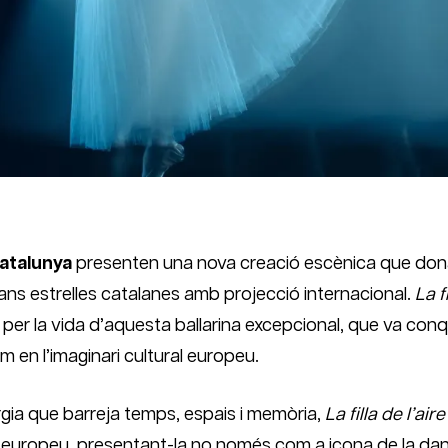
Catalunya
presenten una nova creació escènica que dona v
rans estrelles catalanes amb projecció internacional.
La f
l per la vida d’aquesta ballarina excepcional, que va conque
 en l’imaginari cultural europeu.
gia que barreja temps, espais i memòria,
La filla de l’aire
 i europeu, presentant-la no només com a icona de la dan