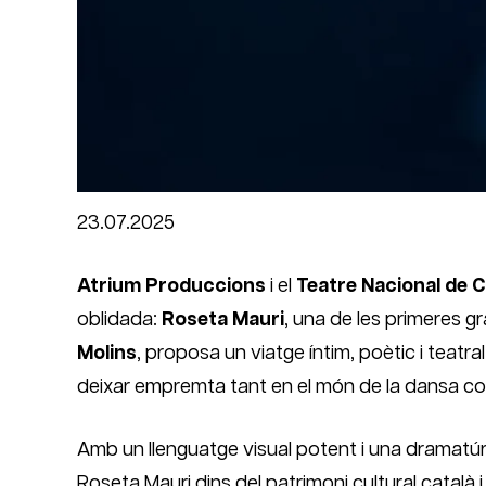
Diapositiva 1 de 1
23.07.2025
Atrium Produccions
i el
Teatre Nacional de 
oblidada:
Roseta Mauri
, una de les primeres g
Molins
, proposa un viatge íntim, poètic i teatra
deixar empremta tant en el món de la dansa com
Amb un llenguatge visual potent i una dramatúr
Roseta Mauri dins del patrimoni cultural català