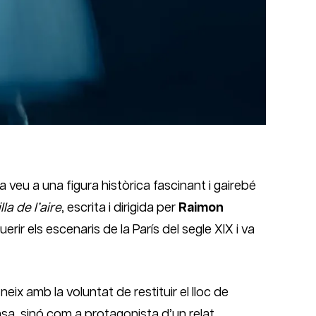
eu a una figura històrica fascinant i gairebé
illa de l’aire
, escrita i dirigida per
Raimon
rir els escenaris de la París del segle XIX i va
neix amb la voluntat de restituir el lloc de
sa, sinó com a protagonista d’un relat