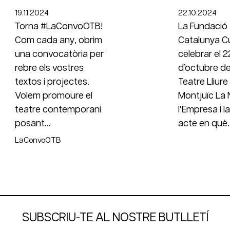
19.11.2024
22.10.2024
Torna #LaConvoOTB!
La Fundació
Com cada any, obrim
Catalunya Cu
una convocatòria per
celebrar el 2
rebre els vostres
d’octubre de
textos i projectes.
Teatre Lliure
Volem promoure el
Montjuïc La 
teatre contemporani
l’Empresa i l
posant...
acte en què..
LaConvoOTB
SUBSCRIU-TE AL NOSTRE BUTLLETÍ