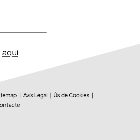
ó
aquí
ebook
itemap
|
Avís Legal
|
Ús de Cookies
|
ontacte