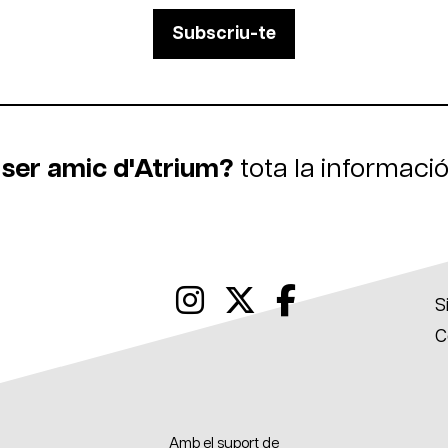
Subscriu-te
 ser amic d'Atrium?
tota la informaci
Link a instagram
Link a twitter
Link a fac
S
C
Amb el suport de