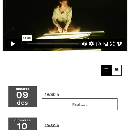
dimarts
09
19:30 h
des
Finalitzat
dimecres
10
19:30 h