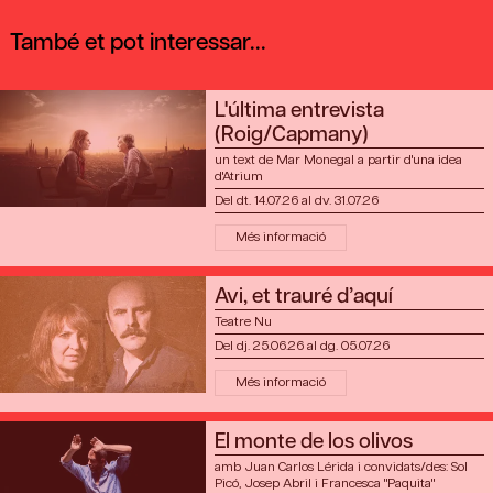
També et pot interessar...
L'última entrevista
(Roig/Capmany)
un text de Mar Monegal a partir d'una idea
d'Atrium
Del dt. 14.07.26
al dv. 31.07.26
Més informació
Avi, et trauré d’aquí
Teatre Nu
Del dj. 25.06.26
al dg. 05.07.26
Més informació
El monte de los olivos
amb Juan Carlos Lérida i convidats/des: Sol
Picó, Josep Abril i Francesca "Paquita"