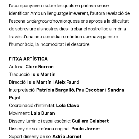
l'acompanyaven i sobre les quals en parlava sense
identificar. Amb un llenguatge irreverent, l'autora revelació de
l'escena
underground
novaiorquesa ens apropa a la dificultat
de sobreviure als nostres dies i trobar el nostre lloc al món a
través d'una anti comèdia romàntica que navega entre
l'humor àcid, la incomoditat i el desordre.
FITXA ARTÍSTICA
Autoria: 
Clare Barron
Traducció: 
Isis Martín
Direcció: 
Isis Martín i Aleix Fauró
Interpretació: 
Patrícia Bargalló, Pau Escobar i Sandra 
Pujol
Coordinació d’intimitat: 
Lola Clavo
Moviment: 
Laia Duran
Disseny lumínic i espai escènic: 
Guillem Gelabert
Disseny de so i música original: 
Paula Jornet
Suport disseny de so:
Adrià Jornet