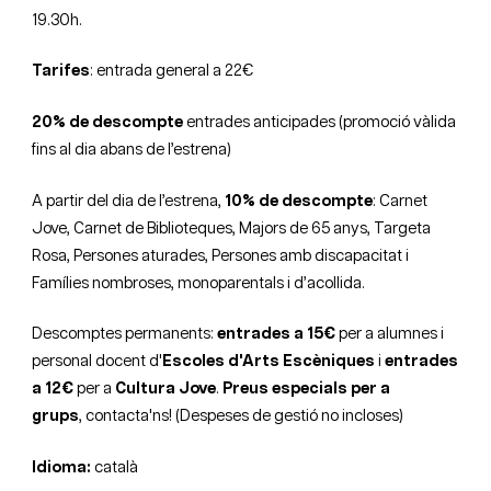
19.30h.
Tarifes
: entrada general a 22€
20% de descompte
entrades anticipades (promoció vàlida
fins al dia abans de l’estrena)
A partir del dia de l’estrena,
10% de descompte
: Carnet
Jove, Carnet de Biblioteques, Majors de 65 anys, Targeta
Rosa, Persones aturades, Persones amb discapacitat i
Famílies nombroses, monoparentals i d’acollida.
Descomptes permanents:
entrades a 15€
per a alumnes i
personal docent d'
Escoles d'Arts Escèniques
i
entrades
a 12€
per a
Cultura Jove
.
Preus especials per a
grups
,
contacta'ns
! (Despeses de gestió no incloses)
Idioma:
català