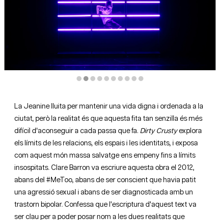
Diapositiva 2 de 10: © Marta Caravaca | Gusto Audiovisual
La Jeanine lluita per mantenir una vida digna i ordenada a la
ciutat, però la realitat és que aquesta fita tan senzilla és més
difícil d'aconseguir a cada passa que fa.
Dirty Crusty
explora
els límits de les relacions, els espais i les identitats, i exposa
com aquest món massa salvatge ens empeny fins a límits
insospitats. Clare Barron va escriure aquesta obra el 2012,
abans del #MeToo,
abans de ser conscient que havia patit
una agressió sexual i abans de ser diagnosticada amb un
trastorn bipolar. Confessa que l'escriptura d'aquest text va
ser clau per a poder posar nom a les dues realitats que