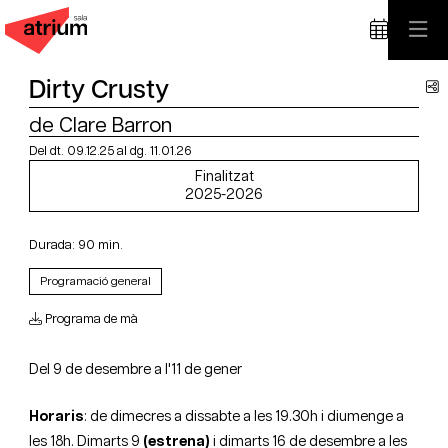
Dirty Crusty
C
de Clare Barron
Del dt. 09.12.25
al dg. 11.01.26
Finalitzat
2025-2026
Durada:
90 min.
Programació general
Programa de mà
Del 9 de desembre a l'11 de gener
Horaris
: de dimecres a dissabte a les 19.30h i diumenge a
les 18h. Dimarts 9
(estrena)
i dimarts 16 de desembre a les