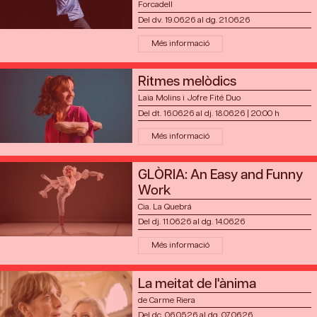
Forcadell
Del dv. 19.06.26
al dg. 21.06.26
Més informació
Ritmes melòdics
Laia Molins i Jofre Fité Duo
Del dt. 16.06.26
al dj. 18.06.26
|
20:00 h
Més informació
GLÒRIA: An Easy and Funny
Work
Cia. La Quebrá
Del dj. 11.06.26
al dg. 14.06.26
Més informació
La meitat de l'ànima
de Carme Riera
Del dc. 06.05.26
al dg. 07.06.26