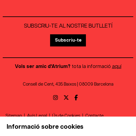
SUBSCRIU-TE AL NOSTRE BUTLLETÍ
Subscriu-te
Vols ser amic d'Atrium?
tota la informació
aquí
Consell de Cent, 435 Baixos | 08009 Barcelona
Link a instagram
Link a twitter
Link a facebook
Sitemap
|
Avís Legal
|
Ús de Cookies
|
Contacte
Informació sobre cookies