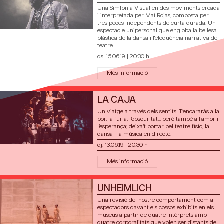
Una Simfonia Visual en dos moviments creada
i interpretada per Mai Rojas, composta per
tres peces independents de curta durada. Un
espectacle unipersonal que engloba la bellesa
plàstica de la dansa i l'eloqüència narrativa del
teatre.
ds. 15.06.19
|
20:30 h
Més informació
LA CAJA
Un viatge a través dels sentits. T’encararàs a la
por, la fúria, l’obscuritat... però també a l’amor i
l’esperança; deixa’t portar pel teatre físic, la
dansa i la música en directe.
dj. 13.06.19
|
20:30 h
Més informació
UNHEIMLICH
Una revisió del nostre comportament com a
espectadors davant els cossos exhibits en els
museus a partir de quatre intèrprets amb
quatre corporalitats que volen ser distants del