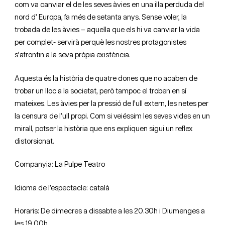
com va canviar el de les seves àvies en una illa perduda del
nord d’ Europa, fa més de setanta anys. Sense voler, la
trobada de les àvies – aquella que els hi va canviar la vida
per complet- servirà perquè les nostres protagonistes
s’afrontin a la seva pròpia existència.
Aquesta és la història de quatre dones que no acaben de
trobar un lloc a la societat, però tampoc el troben en sí
mateixes. Les àvies per la pressió de l’ull extern, les netes per
la censura de l’ull propi. Com si veiéssim les seves vides en un
mirall, potser la història que ens expliquen sigui un reflex
distorsionat.
Companyia: La Pulpe Teatro
Idioma de l’espectacle: català
Horaris: De dimecres a dissabte a les 20.30h i Diumenges a
les 19.00h