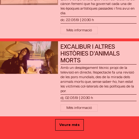
cànon femení que ha governat cada una de
les èpoques artístiques passades i fins avui en
dia.
dc. 22.05.19
|
20:30 h
Més informació
EXCALIBUR I ALTRES
HISTÒRIES D’ANIMALS
MORTS
Amb un desplegament tècnic propi de la
televisió en directe, l’espectacle fa una revisió
de les pors mundials, des de la mirada dels
animals morts que, sense saber-ho, han estat
les víctimes col•laterals de les polítiques de la
por.
dj. 02.05.19
|
20:30 h
Més informació
Veure més