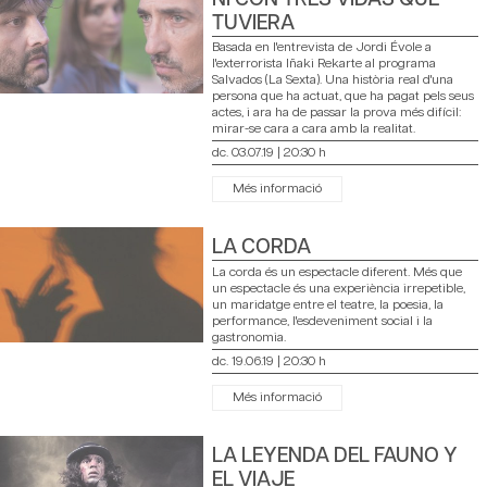
TUVIERA
Basada en l'entrevista de Jordi Évole a
l'exterrorista Iñaki Rekarte al programa
Salvados (La Sexta). Una història real d'una
persona que ha actuat, que ha pagat pels seus
actes, i ara ha de passar la prova més difícil:
mirar-se cara a cara amb la realitat.
dc. 03.07.19
|
20:30 h
Més informació
LA CORDA
La corda és un espectacle diferent. Més que
un espectacle és una experiència irrepetible,
un maridatge entre el teatre, la poesia, la
performance, l'esdeveniment social i la
gastronomia.
dc. 19.06.19
|
20:30 h
Més informació
LA LEYENDA DEL FAUNO Y
EL VIAJE