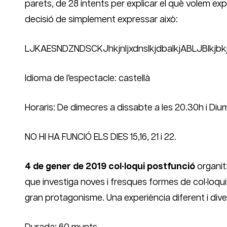
parets, de 28 intents per explicar el què volem ex
decisió de simplement expressar això:
LJKAESNDZNDSCKJhkjnljxdnslkjdbalkjABLJBlkjbk
Idioma de l’espectacle: castellà
Horaris: De dimecres a dissabte a les 20.30h i Diu
NO HI HA FUNCIÓ ELS DIES 15,16, 21 i 22.
4 de gener de 2019 col·loqui postfunció
organit
que investiga noves i fresques formes de col·loqui 
gran protagonisme. Una experiència diferent i dive