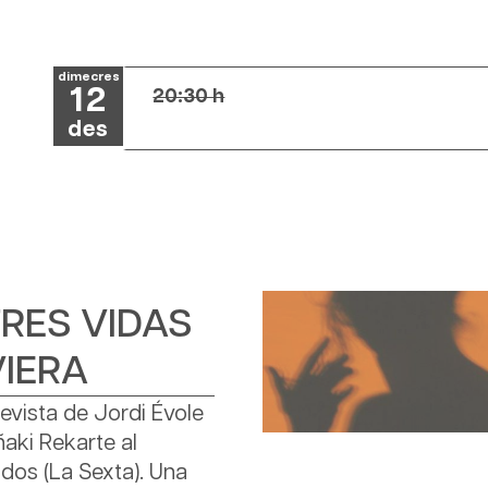
dimecres
12
20:30 h
des
TRES VIDAS
VIERA
revista de Jordi Évole
Iñaki Rekarte al
dos (La Sexta). Una