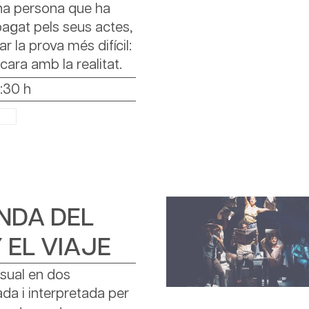
'una persona que ha
pagat pels seus actes,
r la prova més difícil:
cara amb la realitat.
:30 h
NDA DEL
 EL VIAJE
sual en dos
a i interpretada per