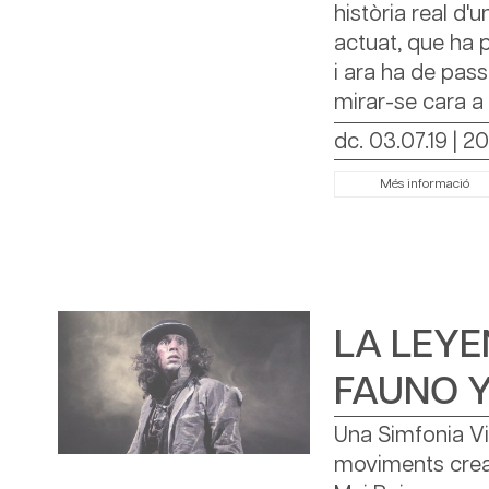
història real d
actuat, que ha 
i ara ha de passa
mirar-se cara a 
dc. 03.07.19
|
20
Més informació
LA LEYE
FAUNO Y
Una Simfonia Vi
moviments cread