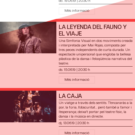
dc. 19.06.19
|
20:30 h
Més informació
LA LEYENDA DEL FAUNO Y
EL VIAJE
Una Simfonia Visual en dos moviments creada
i interpretada per Mai Rojas, composta per
tres peces independents de curta durada. Un
espectacle unipersonal que engloba la bellesa
plàstica de la dansa i l'eloqüència narrativa del
teatre.
ds. 15.06.19
|
20:30 h
Més informació
LA CAJA
Un viatge a través dels sentits. T’encararàs a la
por, la fúria, l’obscuritat... però també a l’amor i
l’esperança; deixa’t portar pel teatre físic, la
dansa i la música en directe.
dj. 13.06.19
|
20:30 h
Més informació