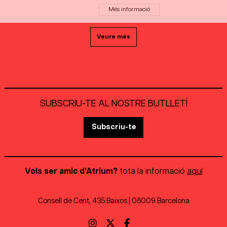
Més informació
Veure més
SUBSCRIU-TE AL NOSTRE BUTLLETÍ
Subscriu-te
Vols ser amic d'Atrium?
tota la informació
aquí
Consell de Cent, 435 Baixos | 08009 Barcelona
Link a instagram
Link a twitter
Link a facebook