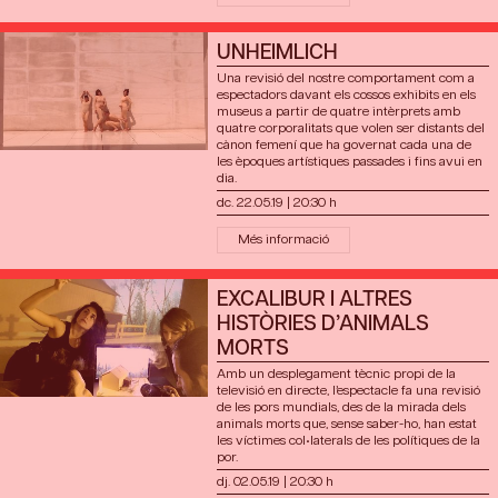
UNHEIMLICH
Una revisió del nostre comportament com a
espectadors davant els cossos exhibits en els
museus a partir de quatre intèrprets amb
quatre corporalitats que volen ser distants del
cànon femení que ha governat cada una de
les èpoques artístiques passades i fins avui en
dia.
dc. 22.05.19
|
20:30 h
Més informació
EXCALIBUR I ALTRES
HISTÒRIES D’ANIMALS
MORTS
Amb un desplegament tècnic propi de la
televisió en directe, l’espectacle fa una revisió
de les pors mundials, des de la mirada dels
animals morts que, sense saber-ho, han estat
les víctimes col•laterals de les polítiques de la
por.
dj. 02.05.19
|
20:30 h