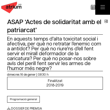
ASAP ‘Actes de solidaritat amb el
C
patriarcat’
En aquests temps d’alta toxicitat social i
afectiva, per què no retratar l’enemic com
a antídot? Per què no riure’ns d’ell fent
servir el mirall deformador de la
caricatura? Per què no posar-nos sobre
avís del perill fent servir les armes de
l’humor més negre?
dimecres 16 de gener
|
08:30 h
Finalitzat
2018-2019
Programació general
DOSSIER DE PREMSA