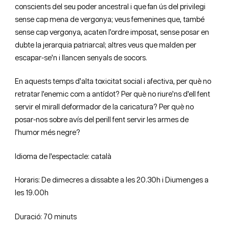
conscients del seu poder ancestral i que fan ús del privilegi
sense cap mena de vergonya; veus femenines que, també
sense cap vergonya, acaten l’ordre imposat, sense posar en
dubte la jerarquia patriarcal; altres veus que malden per
escapar-se’n i llancen senyals de socors.
En aquests temps d’alta toxicitat social i afectiva, per què no
retratar l’enemic com a antídot? Per què no riure’ns d’ell fent
servir el mirall deformador de la caricatura? Per què no
posar-nos sobre avís del perill fent servir les armes de
l’humor més negre?
Idioma de l’espectacle: català
Horaris: De dimecres a dissabte a les 20.30h i Diumenges a
les 19.00h
Duració: 70 minuts