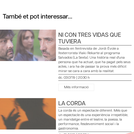
També et pot interessar...
NI CON TRES VIDAS QUE
TUVIERA
Basada en l'entrevista de Jordi Évole a
l'exterrorista Iñaki Rekarte al programa
Salvados (La Sexta). Una història real d'una
persona que ha actuat, que ha pagat pels seus
actes, i ara ha de passar la prova més difícil:
mirar-se cara a cara amb la realitat.
dc. 03.07.19
|
20:30 h
Més informació
LA CORDA
La corda és un espectacle diferent. Més que
un espectacle és una experiència irrepetible,
un maridatge entre el teatre, la poesia, la
performance, l'esdeveniment social i la
gastronomia.