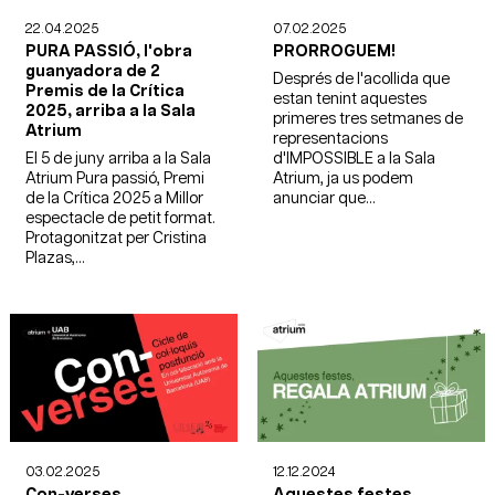
22.04.2025
07.02.2025
PURA PASSIÓ, l'obra
PRORROGUEM!
guanyadora de 2
Després de l'acollida que
Premis de la Crítica
estan tenint aquestes
2025, arriba a la Sala
primeres tres setmanes de
Atrium
representacions
El 5 de juny arriba a la Sala
d'IMPOSSIBLE a la Sala
Atrium Pura passió, Premi
Atrium, ja us podem
de la Crítica 2025 a Millor
anunciar que...
espectacle de petit format.
Protagonitzat per Cristina
Plazas,...
03.02.2025
12.12.2024
Con-verses
Aquestes festes,