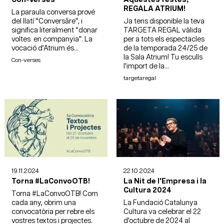
REGALA ATRIUM!
La paraula conversa prové
del llatí “Conversāre”, i
Ja tens disponible la teva
significa literalment “donar
TARGETA REGAL vàlida
voltes en companyia”. La
per a tots els espectacles
vocació d’Atrium és...
de la temporada 24/25 de
la Sala Atrium! Tu esculls
Con-verses
l'import de la...
targetaregal
19.11.2024
22.10.2024
Torna #LaConvoOTB!
La Nit de l'Empresa i la
Cultura 2024
Torna #LaConvoOTB! Com
cada any, obrim una
La Fundació Catalunya
convocatòria per rebre els
Cultura va celebrar el 22
vostres textos i projectes.
d’octubre de 2024 al