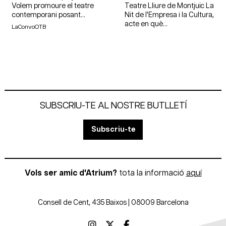
Volem promoure el teatre
Teatre Lliure de Montjuïc La
contemporani posant...
Nit de l’Empresa i la Cultura,
acte en què...
LaConvoOTB
SUBSCRIU-TE AL NOSTRE BUTLLETÍ
Subscriu-te
Vols ser amic d'Atrium?
tota la informació
aquí
Consell de Cent, 435 Baixos | 08009 Barcelona
Link a instagram
Link a twitter
Link a facebook