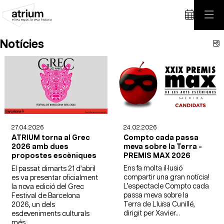
Notícies
C
24.02.2026
27.04.2026
Compto cada passa
ATRIUM torna al Grec
meva sobre la Terra -
2026 amb dues
PREMIS MAX 2026
propostes escèniques
Ens fa molta il·lusió
El passat dimarts 21 d’abril
compartir una gran notícia!
es va presentar oficialment
L’espectacle Compto cada
la nova edició del Grec
passa meva sobre la
Festival de Barcelona
Terra de Lluïsa Cunillé,
2026, un dels
dirigit per Xavier...
esdeveniments culturals
més...